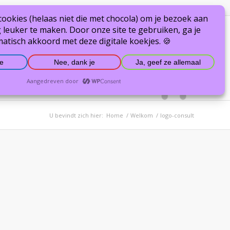
ching
Info & links
Contact
U bevindt zich hier:
Home
/
Welkom
/
logo-consult