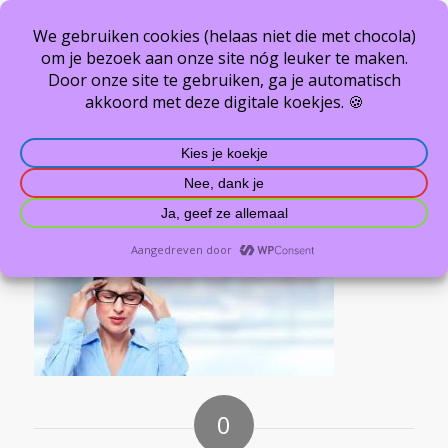
images (3)
U bevindt zich hier:
Home
/
Welkom
/
images (3)
0