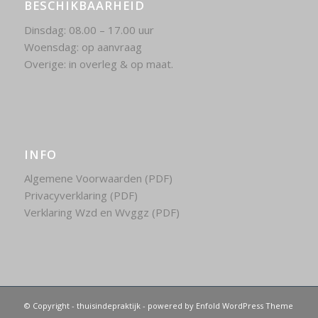
BESCHIKBAARHEID
Dinsdag: 08.00 – 17.00 uur
Woensdag: op aanvraag
Overige: in overleg & op maat.
INFO
Algemene Voorwaarden (PDF)
Privacyverklaring (PDF)
Verklaring Wzd en Wvggz (PDF)
© Copyright -
thuisindepraktijk
-
powered by Enfold WordPress Theme