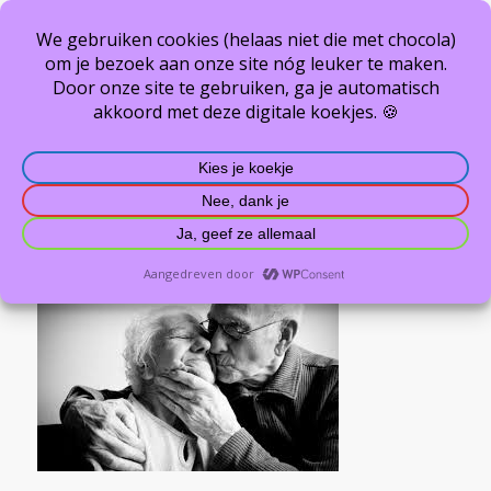
images (12)
U bevindt zich hier:
Home
/
Welkom
/
images (12)