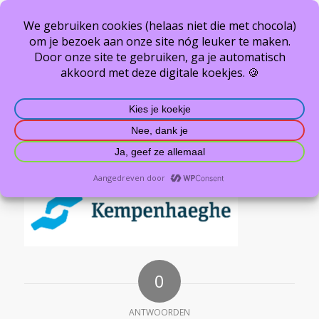
Kempenhaeghe
U bevindt zich hier:
Home
/
Info & links
/
Kempenhaeghe
0
ANTWOORDEN