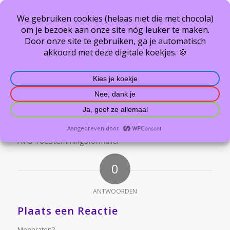
AVG Toestemmingsformulier
U bevindt zich hier:
Home
/
Info & links
/
AVG Toestemmingsformulier
AVG Toestemmingsformulier
0
ANTWOORDEN
Plaats een Reactie
Meepraten?